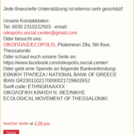
Jede finanzielle Unterstützung ist ebenso sehr geschäzt!
Unsere Kontaktdaten:
Tel: 0030 2310222503 - email:
oikopolis.social.center@gmail.com
Oder besucht uns:
ΟΙΚΟΠΟΛΙΣ/ΕCOPOLIS
, Ptolemeon 29a, 5th floor,
Thessaloniki
Oder schaut euch unsere Seite an:
https://www.facebook.com/oikopolis.social.center/
Oder gebt eine Spende an folgende Bankverbindung:
ΕΘΝΙΚΗ ΤΡΑΠΕΖΑ / NATIONAL BANK OF GREECE
IBAN GR2301102170000021729602652
Swift code: ETHNGRAAXXX
ΟΙΚΟΛΟΓΙΚΗ ΚΙΝΗΣΗ Ν. ΘΕΣ/ΝΙΚΗΣ
ECOLOGICAL MOVEMENT OF THESSALONIKI
teacher dude
at
2:06 pm
Share