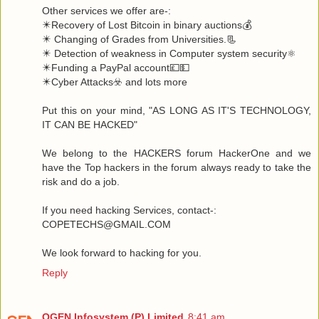
Other services we offer are-:
✴️Recovery of Lost Bitcoin in binary auctions💰
✴️ Changing of Grades from Universities.📃
✴️ Detection of weakness in Computer system security⚛️
✴️Funding a PayPal account💷💵
✴️Cyber Attacks☣️ and lots more
Put this on your mind, "AS LONG AS IT'S TECHNOLOGY,
IT CAN BE HACKED"
We belong to the HACKERS forum HackerOne and we
have the Top hackers in the forum always ready to take the
risk and do a job.
If you need hacking Services, contact-:
COPETECHS@GMAIL.COM
We look forward to hacking for you.
Reply
OGEN Infosystem (P) Limited
8:41 am