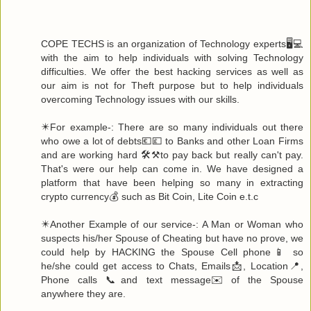
COPE TECHS is an organization of Technology experts🖥️💻
with the aim to help individuals with solving Technology
difficulties. We offer the best hacking services as well as
our aim is not for Theft purpose but to help individuals
overcoming Technology issues with our skills.
✴️For example-: There are so many individuals out there
who owe a lot of debts💶💷 to Banks and other Loan Firms
and are working hard 🛠️⚒️to pay back but really can't pay.
That's were our help can come in. We have designed a
platform that have been helping so many in extracting
crypto currency💰 such as Bit Coin, Lite Coin e.t.c
✴️Another Example of our service-: A Man or Woman who
suspects his/her Spouse of Cheating but have no prove, we
could help by HACKING the Spouse Cell phone📱 so
he/she could get access to Chats, Emails📩, Location📍,
Phone calls 📞and text message✉️ of the Spouse
anywhere they are.