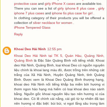
protective case
and
girly iPhone X cases
are available too.
There you can see a list of
girly iphone 8 plus case
,
girly
iphone 7 plus cases
and
iphone 6s plus case for girl
.
In clothing category of their products you will be offered a
collection of
silver necklace for women
.
iPhone Tempered Glass
Reply
Khoai Deo Hải Ninh
12:55 pm
Khoai Deo Hải Ninh tại TK 5, Quán Hàu, Quảng Ninh,
Quảng Bình
là Đặc Sản Quảng Bình nổi tiếng nhất. Khoai
deo Hải Ninh, Quảng Bình, loại khoai Deo có nguồn nguyên
liệu chính là khoai lang màu đỏ, được trồng trên những cát
trắng của Xã Hải Ninh, Huyện Quảng Ninh, tỉnh Quảng
Bình. Được xem là Khoai Deo Quảng Bình thượng hạng,
khoai deo Hải Ninh nổi tiếng khắp ba miền bởi hương vị
thơm ngon hảo hạng mà hiếm có loại khoai deo nào sánh
bằng. Nguồn gốc khoai nguyên liệu tạo nên hương vị của
khoai deo. Có lẽ chính cái nắng, cái gió từ tự nhiên đã tạo
nên hương vị đặc biệt: bùi bùi, vị ngọt lắng sâu trong làm