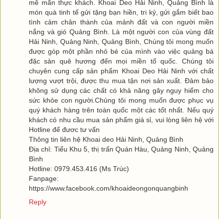
mê mẩn thực khách. Khoai Deo Hải Ninh, Quảng Bình là
món quà tinh tế gửi tặng bạn hiền, tri kỷ, gửi gắm biết bao
tình cảm chân thành của mảnh đất và con người miền
nắng và gió Quảng Bình. Là một người con của vùng đất
Hải Ninh, Quảng Ninh, Quảng Bình, Chúng tôi mong muốn
được góp một phần nhỏ bé của mình vào việc quảng bá
đặc sản quê hương đến mọi miền tổ quốc. Chúng tôi
chuyên cung cấp sản phẩm Khoai Deo Hải Ninh với chất
lượng vượt trội, được thu mua tận nơi sản xuất. Đảm bảo
không sử dụng các chất có khả năng gây nguy hiểm cho
sức khỏe con người.Chúng tôi mong muốn được phục vụ
quý khách hàng trên toàn quốc một các tốt nhất. Nếu quý
khách có nhu cầu mua sản phẩm giá sỉ, vui lòng liên hệ với
Hotline để đươc tư vấn
Thông tin liên hệ Khoai deo Hải Ninh, Quảng Bình
Địa chỉ: Tiểu Khu 5, thị trấn Quán Hàu, Quảng Ninh, Quảng
Bình
Hotline: 0979.453.416 (Ms Trúc)
Fanpage:
https://www.facebook.com/khoaideongonquangbinh
Reply